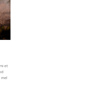
mi et
od
, mel