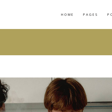
HOME
PAGES
P
CLAVIUS
ABOUT US
STRAKER
ABOUT ME
CHARNA
OUR TEAM
SEPTIENNA
OUR PROCESS
VIDOMINA
CONTACT US
TAMIKA
COMING SOO
NIMBUS
404 ERROR PA
LORELEI
SYNCA
VERDISH
TIVA