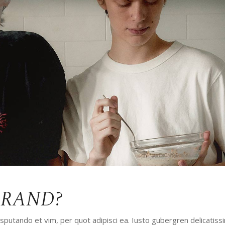
ALKIN
LANDING
BRAND?
utando et vim, per quot adipisci ea. Iusto gubergren delicatissi