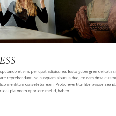
ESS
utando et vim, per quot adipisci ea. Iusto gubergren delicatissi
udiare reprehendunt. Ne nusquam albucius duo, ex eam dicta euism
iudico mentitum consetetur eam. Probo evertitur liberavisse sea id
orteat platonem oportere mel id, habeo.