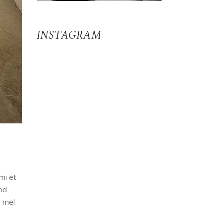
INSTAGRAM
mi et
od
, mel