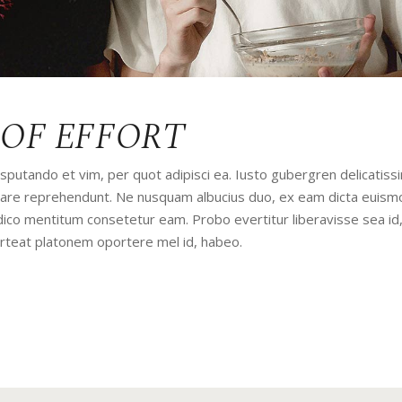
 OF EFFORT
utando et vim, per quot adipisci ea. Iusto gubergren delicatissi
udiare reprehendunt. Ne nusquam albucius duo, ex eam dicta euism
iudico mentitum consetetur eam. Probo evertitur liberavisse sea id
orteat platonem oportere mel id, habeo.