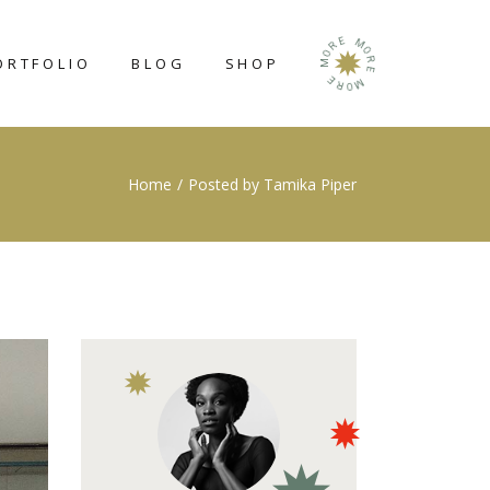
E
M
R
O
O
ORTFOLIO
BLOG
SHOP
R
M
E
E
M
R
O
RIGHT SIDEBAR
SHOP LIST
Home
Posted by Tamika Piper
LEFT SIDEBAR
SHOP SINGLE
NO SIDEBAR
SHOP LAYOUTS
POST TYPES
SHOP PAGES
N
GE