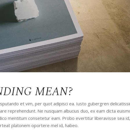
NDING MEAN?
utando et vim, per quot adipisci ea. Iusto gubergren delicatissi
udiare reprehendunt. Ne nusquam albucius duo, ex eam dicta euism
iudico mentitum consetetur eam. Probo evertitur liberavisse sea id
orteat platonem oportere mel id, habeo.