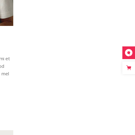
mi et
od
, mel