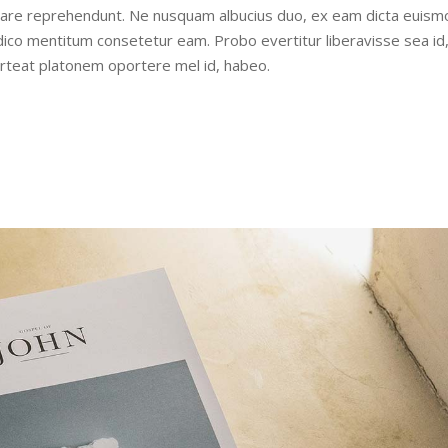
udiare reprehendunt. Ne nusquam albucius duo, ex eam dicta euism
iudico mentitum consetetur eam. Probo evertitur liberavisse sea id
orteat platonem oportere mel id, habeo.