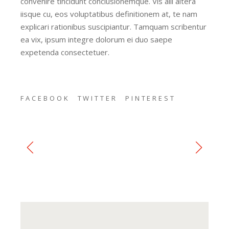
convenire tincidunt conclusionemque. Vis alii altera
iisque cu, eos voluptatibus definitionem at, te nam
explicari rationibus suscipiantur. Tamquam scribentur
ea vix, ipsum integre dolorum ei duo saepe
expetenda consectetuer.
FACEBOOK
TWITTER
PINTEREST