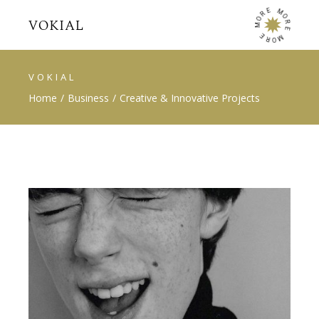
E
M
R
O
O
R
M
E
E
M
R
O
VOKIAL
Home
Business
Creative & Innovative Projects