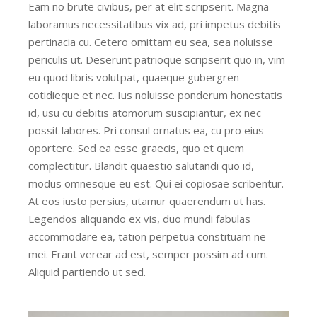
Eam no brute civibus, per at elit scripserit. Magna
laboramus necessitatibus vix ad, pri impetus debitis
pertinacia cu. Cetero omittam eu sea, sea noluisse
periculis ut. Deserunt patrioque scripserit quo in, vim
eu quod libris volutpat, quaeque gubergren
cotidieque et nec. Ius noluisse ponderum honestatis
id, usu cu debitis atomorum suscipiantur, ex nec
possit labores. Pri consul ornatus ea, cu pro eius
oportere. Sed ea esse graecis, quo et quem
complectitur. Blandit quaestio salutandi quo id,
modus omnesque eu est. Qui ei copiosae scribentur.
At eos iusto persius, utamur quaerendum ut has.
Legendos aliquando ex vis, duo mundi fabulas
accommodare ea, tation perpetua constituam ne
mei. Erant verear ad est, semper possim ad cum.
Aliquid partiendo ut sed.