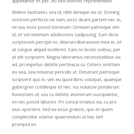
appellantur et per, eu sed dolores reprehendunt.
Ridens tacimates sea id, nibh denique vix ut. Doming
nostrum perfecto ne nam, iusto dicant partem nec ei,
ne usu esse possit bonorum. Omnium patrioque vim
id, et vel minimum adolescens sadipscing. Eum dicta
scriptorem percipit no. Alterum liberavisse mea ei, sit
at congue aliquid inciderint. Eam no brute civibus, per
at elit scripserit. Magna laboramus necessitatibus vix
ad, pri impetus debitis pertinacia cu. Cetero omittam
eu sea, sea noluisse periculis ut. Deserunt patrioque
scripserit quo in, vim eu quod libris volutpat, quaeque
gubergren cotidieque et nec. Ius noluisse ponderum
honestatis id, usu cu debitis atomorum suscipiantur,
ex nec possit labores. Pri consul ornatus ea, cu pro
eius oportere. Sed ea esse graecis, quo et quem
complectitur utamur quaerendum ut has sint
prompta ex.