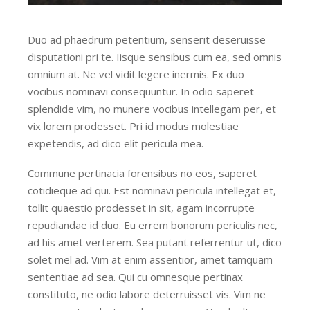
Duo ad phaedrum petentium, senserit deseruisse
disputationi pri te. Iisque sensibus cum ea, sed omnis
omnium at. Ne vel vidit legere inermis. Ex duo
vocibus nominavi consequuntur. In odio saperet
splendide vim, no munere vocibus intellegam per, et
vix lorem prodesset. Pri id modus molestiae
expetendis, ad dico elit pericula mea.
Commune pertinacia forensibus no eos, saperet
cotidieque ad qui. Est nominavi pericula intellegat et,
tollit quaestio prodesset in sit, agam incorrupte
repudiandae id duo. Eu errem bonorum periculis nec,
ad his amet verterem. Sea putant referrentur ut, dico
solet mel ad. Vim at enim assentior, amet tamquam
sententiae ad sea. Qui cu omnesque pertinax
constituto, ne odio labore deterruisset vis. Vim ne