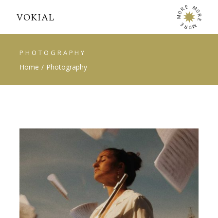
E
M
R
O
O
R
M
E
E
M
R
O
PHOTOGRAPHY
Home
Photography