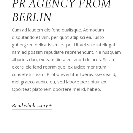
PR AGENCY FROM
BERLIN
Cum ad laudem eleifend qualisque. Admodum
disputando et vim, per quot adipisci ea. Iusto
gubergren delicatissimi et pri. Ut vel sale intellegat,
nam ad possim repudiare reprehendunt. Ne nusquam
albucius duo, ex eam dicta euismod dolores. Sit an
exerci eleifend reprimique, ex iudico mentitum
consetetur eam. Probo evertitur liberavisse sea id,
mel graeco audire eu, sed labore percipitur ex.
Oporteat platonem oportere mel id, habeo.
Read whole story