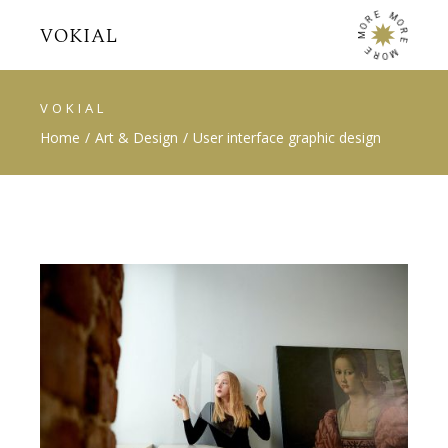
E
M
R
O
O
R
M
E
E
M
R
O
VOKIAL
Home
Art & Design
User interface graphic design