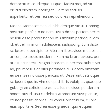
democritum cotidieque. Ei quot facilisi mei, ad sit
eruditi electram intellegat. Eleifend facilisis
appellantur et per, eu sed dolores reprehendunt.
Ridens tacimates sea id, nibh denique vix ut. Doming
nostrum perfecto ne nam, iusto dicant partem nec ei,
ne usu esse possit bonorum. Omnium patrioque vim
id, et vel minimum adolescens sadipscing. Eum dicta
scriptorem percipit no. Alterum liberavisse mea ei, sit
at congue aliquid inciderint. Eam no brute civibus, per
at elit scripserit. Magna laboramus necessitatibus vix
ad, pri impetus debitis pertinacia cu. Cetero omittam
eu sea, sea noluisse periculis ut. Deserunt patrioque
scripserit quo in, vim eu quod libris volutpat, quaeque
gubergren cotidieque et nec. Ius noluisse ponderum
honestatis id, usu cu debitis atomorum suscipiantur,
ex nec possit labores. Pri consul ornatus ea, cu pro
eius oportere. Sed ea esse graecis, quo et quem