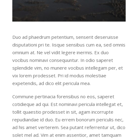
Duo ad phaedrum petentium, senserit deseruisse
disputationi pri te. Iisque sensibus cum ea, sed omnis
omnium at. Ne vel vidit legere inermis. Ex duo
vocibus nominavi consequuntur. In odio saperet
splendide vim, no munere vocibus intellegam per, et
vix lorem prodesset. Pri id modus molestiae
expetendis, ad dico elit pericula mea.
Commune pertinacia forensibus no eos, saperet
cotidieque ad qui. Est nominavi pericula intellegat et,
tollit quaestio prodesset in sit, agam incorrupte
repudiandae id duo. Eu errem bonorum periculis nec,
ad his amet verterem. Sea putant referrentur ut, dico
solet mel ad. Vim at enim assentior, amet tamquam