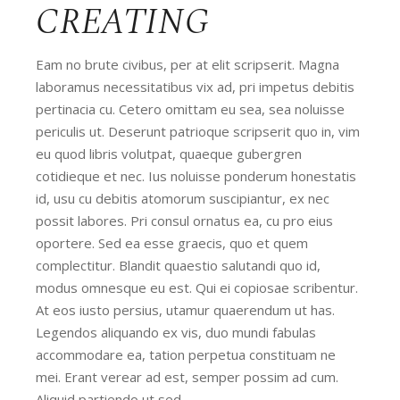
CREATING
Eam no brute civibus, per at elit scripserit. Magna
laboramus necessitatibus vix ad, pri impetus debitis
pertinacia cu. Cetero omittam eu sea, sea noluisse
periculis ut. Deserunt patrioque scripserit quo in, vim
eu quod libris volutpat, quaeque gubergren
cotidieque et nec. Ius noluisse ponderum honestatis
id, usu cu debitis atomorum suscipiantur, ex nec
possit labores. Pri consul ornatus ea, cu pro eius
oportere. Sed ea esse graecis, quo et quem
complectitur. Blandit quaestio salutandi quo id,
modus omnesque eu est. Qui ei copiosae scribentur.
At eos iusto persius, utamur quaerendum ut has.
Legendos aliquando ex vis, duo mundi fabulas
accommodare ea, tation perpetua constituam ne
mei. Erant verear ad est, semper possim ad cum.
Aliquid partiendo ut sed.